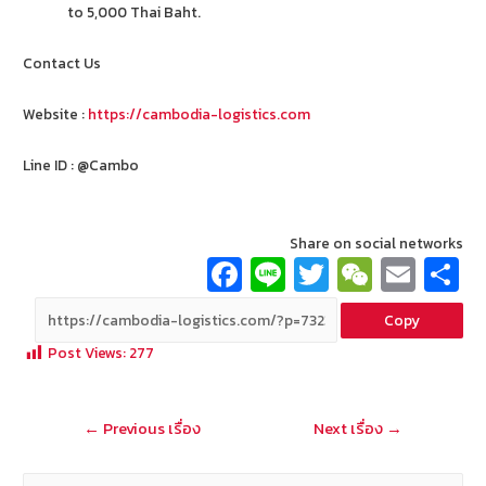
to 5,000 Thai Baht.
Contact Us
Website :
https://cambodia-logistics.com
Line ID : @Cambo
Share on social networks
Fa
Li
T
W
E
ce
n
wi
e
m
Copy
b
e
tt
C
ai
a
Post Views:
277
o
er
h
l
o
at
แนะแนว
←
Previous เรื่อง
Next เรื่อง
→
k
เรื่อง