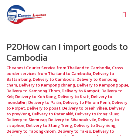
Mai
Men
P20How can I import goods to
Cambodia
Cheapest Courier Service from Thailand to Cambodia
,
Cross
border services from Thailand to Cambodia
,
Delivery to
Battambang
,
Delivery to Cambodia
,
Delivery to Kampong
cham
,
Delivery to Kampong chnang
,
Delivery to Kampong Spue
,
Delivery to Kampong Thom
,
Delivery to Kampot
,
Delivery to
Keb
,
Delivery to Koh Kong
,
Delivery to Krati
,
Delivery to
mondulkiri
,
Delivery to Pailin
,
Delivery to Phnom Penh
,
Delivery
to Poipet
,
Delivery to posat
,
Delivery to preah vihea
,
Delivery
to preyVeng
,
Delivery to Ratanakiri
,
Delivery to Rong Kluer
,
Delivery to Siemreap
,
Delivery to Sihanouk vile
,
Delivery to
sisophon
,
Delivery to Stung Treng
,
Delivery to Svay rieng
,
Delivery to Tabongkmom
,
Delivery to Takeo
,
Delivery to