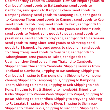
Udarmeanchey
,
Export to Cambodia
,
How can I import goods to
Cambodia?
,
send goods to Battambang
,
send goods to
Cambodia
,
send goods to Kampong cham
,
send goods to
Kampong chnang
,
send goods to Kampong Spue
,
send goods
to Kampong Thom
,
send goods to Kampot
,
send goods to Keb
,
send goods to Koh Kong
,
send goods to Krati
,
send goods to
mondulkiri
,
send goods to Pailin
,
send goods to Phnom Penh
,
send goods to Poipet
,
send goods to posat
,
send goods to
preah vihea
,
send goods to preyVeng
,
send goods to Ratanakiri
,
send goods to Rong Kluer
,
send goods to Siemreap
,
send
goods to Sihanouk vile
,
send goods to sisophon
,
send goods
to Stung Treng
,
send goods to Svay rieng
,
send goods to
Tabongkmom
,
send goods to Takeo
,
send goods to
Udarmeanchey
,
Send parcel from Thailand to Cambodia
,
Shipping from Thailand to Cambodia
,
Shipping services from
Thailand to Cambodia
,
Shipping to Battambang
,
Shipping to
Cambodia
,
Shipping to Kampong cham
,
Shipping to Kampong
chnang
,
Shipping to Kampong Spue
,
Shipping to Kampong
Thom
,
Shipping to Kampot
,
Shipping to Keb
,
Shipping to Koh
Kong
,
Shipping to Krati
,
Shipping to mondulkiri
,
Shipping to
Pailin
,
Shipping to Phnom Penh
,
Shipping to Poipet
,
Shipping to
posat
,
Shipping to preah vihea
,
Shipping to preyVeng
,
Shipping
to Ratanakiri
,
Shipping to Rong Kluer
,
Shipping to Siemreap
,
Shipping to Sihanouk vile
,
Shipping to sisophon
,
Shipping to