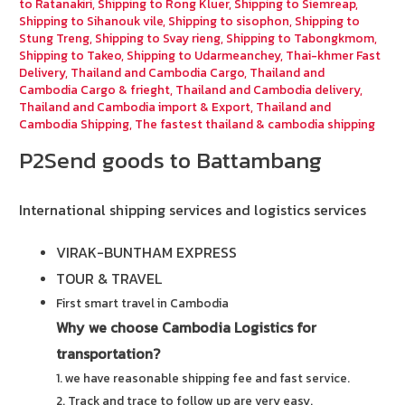
to Ratanakiri
,
Shipping to Rong Kluer
,
Shipping to Siemreap
,
Shipping to Sihanouk vile
,
Shipping to sisophon
,
Shipping to
Stung Treng
,
Shipping to Svay rieng
,
Shipping to Tabongkmom
,
Shipping to Takeo
,
Shipping to Udarmeanchey
,
Thai-khmer Fast
Delivery
,
Thailand and Cambodia Cargo
,
Thailand and
Cambodia Cargo & frieght
,
Thailand and Cambodia delivery
,
Thailand and Cambodia import & Export
,
Thailand and
Cambodia Shipping
,
The fastest thailand & cambodia shipping
P2Send goods to Battambang
International shipping services and logistics services
VIRAK-BUNTHAM EXPRESS
TOUR & TRAVEL
First smart travel in Cambodia
Why we choose Cambodia Logistics for
transportation?
1. we have reasonable shipping fee and fast service.
2. Track and trace to follow up are very easy.