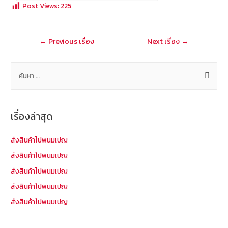
b
e
tt
C
ai
a
Post Views:
225
o
er
h
l
o
at
แนะแนว
←
Previous เรื่อง
Next เรื่อง
→
k
เรื่อง
ค้
น
ห
า
เรื่องล่าสุด
สำ
ห
ส่งสินค้าไปพนมเปญ
รั
ส่งสินค้าไปพนมเปญ
บ
ส่งสินค้าไปพนมเปญ
:
ส่งสินค้าไปพนมเปญ
ส่งสินค้าไปพนมเปญ