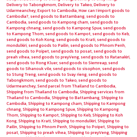
Delivery to Tabongkmom
,
Delivery to Takeo
,
Delivery to
Udarmeanchey
,
Export to Cambodia
,
How can I import goods to
Cambodia?
,
send goods to Battambang
,
send goods to
Cambodia
,
send goods to Kampong cham
,
send goods to
Kampong chnang
,
send goods to Kampong Spue
,
send goods
to Kampong Thom
,
send goods to Kampot
,
send goods to Keb
,
send goods to Koh Kong
,
send goods to Krati
,
send goods to
mondulkiri
,
send goods to Pailin
,
send goods to Phnom Penh
,
send goods to Poipet
,
send goods to posat
,
send goods to
preah vihea
,
send goods to preyVeng
,
send goods to Ratanakiri
,
send goods to Rong Kluer
,
send goods to Siemreap
,
send
goods to Sihanouk vile
,
send goods to sisophon
,
send goods
to Stung Treng
,
send goods to Svay rieng
,
send goods to
Tabongkmom
,
send goods to Takeo
,
send goods to
Udarmeanchey
,
Send parcel from Thailand to Cambodia
,
Shipping from Thailand to Cambodia
,
Shipping services from
Thailand to Cambodia
,
Shipping to Battambang
,
Shipping to
Cambodia
,
Shipping to Kampong cham
,
Shipping to Kampong
chnang
,
Shipping to Kampong Spue
,
Shipping to Kampong
Thom
,
Shipping to Kampot
,
Shipping to Keb
,
Shipping to Koh
Kong
,
Shipping to Krati
,
Shipping to mondulkiri
,
Shipping to
Pailin
,
Shipping to Phnom Penh
,
Shipping to Poipet
,
Shipping to
posat
,
Shipping to preah vihea
,
Shipping to preyVeng
,
Shipping