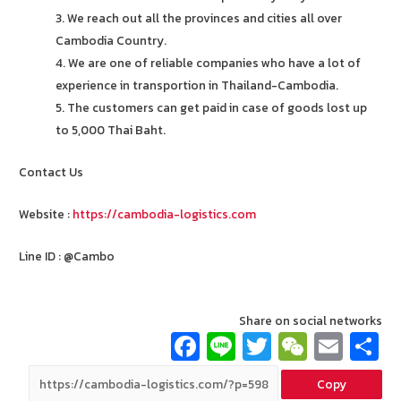
3. We reach out all the provinces and cities all over
Cambodia Country.
4. We are one of reliable companies who have a lot of
experience in transportion in Thailand-Cambodia.
5. The customers can get paid in case of goods lost up
to 5,000 Thai Baht.
Contact Us
Website :
https://cambodia-logistics.com
Line ID : @Cambo
Share on social networks
Fa
Li
T
W
E
ce
n
wi
e
m
Copy