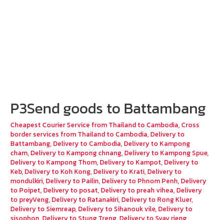
P3Send goods to Battambang
Cheapest Courier Service from Thailand to Cambodia
,
Cross
border services from Thailand to Cambodia
,
Delivery to
Battambang
,
Delivery to Cambodia
,
Delivery to Kampong
cham
,
Delivery to Kampong chnang
,
Delivery to Kampong Spue
,
Delivery to Kampong Thom
,
Delivery to Kampot
,
Delivery to
Keb
,
Delivery to Koh Kong
,
Delivery to Krati
,
Delivery to
mondulkiri
,
Delivery to Pailin
,
Delivery to Phnom Penh
,
Delivery
to Poipet
,
Delivery to posat
,
Delivery to preah vihea
,
Delivery
to preyVeng
,
Delivery to Ratanakiri
,
Delivery to Rong Kluer
,
Delivery to Siemreap
,
Delivery to Sihanouk vile
,
Delivery to
sisophon
,
Delivery to Stung Treng
,
Delivery to Svay rieng
,