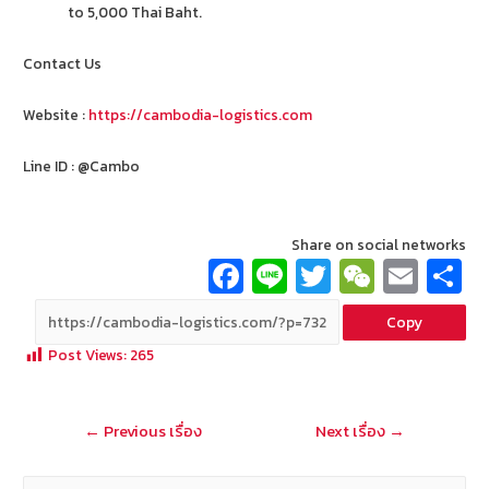
to 5,000 Thai Baht.
Contact Us
Website :
https://cambodia-logistics.com
Line ID : @Cambo
Share on social networks
Fa
Li
T
W
E
ce
n
wi
e
m
Copy
b
e
tt
C
ai
a
Post Views:
265
o
er
h
l
o
at
แนะแนว
←
Previous เรื่อง
Next เรื่อง
→
k
เรื่อง