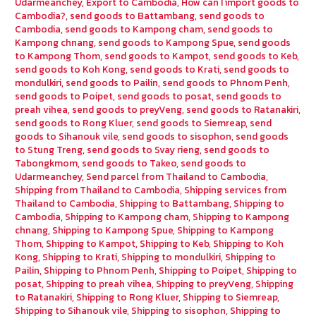
Udarmeanchey
,
Export to Cambodia
,
How can I import goods to
Cambodia?
,
send goods to Battambang
,
send goods to
Cambodia
,
send goods to Kampong cham
,
send goods to
Kampong chnang
,
send goods to Kampong Spue
,
send goods
to Kampong Thom
,
send goods to Kampot
,
send goods to Keb
,
send goods to Koh Kong
,
send goods to Krati
,
send goods to
mondulkiri
,
send goods to Pailin
,
send goods to Phnom Penh
,
send goods to Poipet
,
send goods to posat
,
send goods to
preah vihea
,
send goods to preyVeng
,
send goods to Ratanakiri
,
send goods to Rong Kluer
,
send goods to Siemreap
,
send
goods to Sihanouk vile
,
send goods to sisophon
,
send goods
to Stung Treng
,
send goods to Svay rieng
,
send goods to
Tabongkmom
,
send goods to Takeo
,
send goods to
Udarmeanchey
,
Send parcel from Thailand to Cambodia
,
Shipping from Thailand to Cambodia
,
Shipping services from
Thailand to Cambodia
,
Shipping to Battambang
,
Shipping to
Cambodia
,
Shipping to Kampong cham
,
Shipping to Kampong
chnang
,
Shipping to Kampong Spue
,
Shipping to Kampong
Thom
,
Shipping to Kampot
,
Shipping to Keb
,
Shipping to Koh
Kong
,
Shipping to Krati
,
Shipping to mondulkiri
,
Shipping to
Pailin
,
Shipping to Phnom Penh
,
Shipping to Poipet
,
Shipping to
posat
,
Shipping to preah vihea
,
Shipping to preyVeng
,
Shipping
to Ratanakiri
,
Shipping to Rong Kluer
,
Shipping to Siemreap
,
Shipping to Sihanouk vile
,
Shipping to sisophon
,
Shipping to