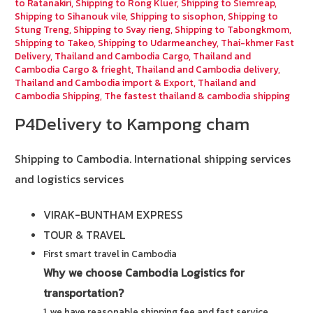
to Ratanakiri
,
Shipping to Rong Kluer
,
Shipping to Siemreap
,
Shipping to Sihanouk vile
,
Shipping to sisophon
,
Shipping to
Stung Treng
,
Shipping to Svay rieng
,
Shipping to Tabongkmom
,
Shipping to Takeo
,
Shipping to Udarmeanchey
,
Thai-khmer Fast
Delivery
,
Thailand and Cambodia Cargo
,
Thailand and
Cambodia Cargo & frieght
,
Thailand and Cambodia delivery
,
Thailand and Cambodia import & Export
,
Thailand and
Cambodia Shipping
,
The fastest thailand & cambodia shipping
P4Delivery to Kampong cham
Shipping to Cambodia.
International shipping services
and logistics services
VIRAK-BUNTHAM EXPRESS
TOUR & TRAVEL
First smart travel in Cambodia
Why we choose Cambodia Logistics for
transportation?
1. we have reasonable shipping fee and fast service.