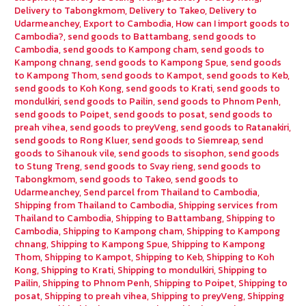
Delivery to Tabongkmom
,
Delivery to Takeo
,
Delivery to
Udarmeanchey
,
Export to Cambodia
,
How can I import goods to
Cambodia?
,
send goods to Battambang
,
send goods to
Cambodia
,
send goods to Kampong cham
,
send goods to
Kampong chnang
,
send goods to Kampong Spue
,
send goods
to Kampong Thom
,
send goods to Kampot
,
send goods to Keb
,
send goods to Koh Kong
,
send goods to Krati
,
send goods to
mondulkiri
,
send goods to Pailin
,
send goods to Phnom Penh
,
send goods to Poipet
,
send goods to posat
,
send goods to
preah vihea
,
send goods to preyVeng
,
send goods to Ratanakiri
,
send goods to Rong Kluer
,
send goods to Siemreap
,
send
goods to Sihanouk vile
,
send goods to sisophon
,
send goods
to Stung Treng
,
send goods to Svay rieng
,
send goods to
Tabongkmom
,
send goods to Takeo
,
send goods to
Udarmeanchey
,
Send parcel from Thailand to Cambodia
,
Shipping from Thailand to Cambodia
,
Shipping services from
Thailand to Cambodia
,
Shipping to Battambang
,
Shipping to
Cambodia
,
Shipping to Kampong cham
,
Shipping to Kampong
chnang
,
Shipping to Kampong Spue
,
Shipping to Kampong
Thom
,
Shipping to Kampot
,
Shipping to Keb
,
Shipping to Koh
Kong
,
Shipping to Krati
,
Shipping to mondulkiri
,
Shipping to
Pailin
,
Shipping to Phnom Penh
,
Shipping to Poipet
,
Shipping to
posat
,
Shipping to preah vihea
,
Shipping to preyVeng
,
Shipping