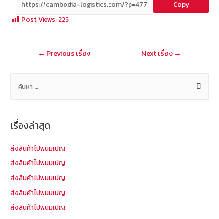
Copy
b
e
tt
C
ai
a
Post Views:
226
o
er
h
l
o
at
แนะแนว
←
Previous เรื่อง
Next เรื่อง
→
k
เรื่อง
ค้
น
ห
า
เรื่องล่าสุด
สำ
ห
ส่งสินค้าไปพนมเปญ
รั
ส่งสินค้าไปพนมเปญ
บ
ส่งสินค้าไปพนมเปญ
:
ส่งสินค้าไปพนมเปญ
ส่งสินค้าไปพนมเปญ