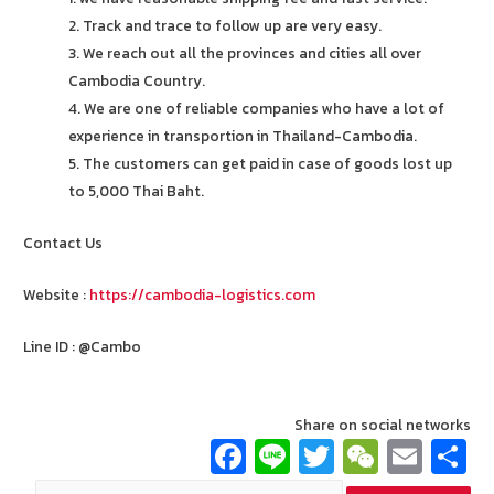
2. Track and trace to follow up are very easy.
3. We reach out all the provinces and cities all over
Cambodia Country.
4. We are one of reliable companies who have a lot of
experience in transportion in Thailand-Cambodia.
5. The customers can get paid in case of goods lost up
to 5,000 Thai Baht.
Contact Us
Website :
https://cambodia-logistics.com
Line ID : @Cambo
Share on social networks
Fa
Li
T
W
E
ce
n
wi
e
m