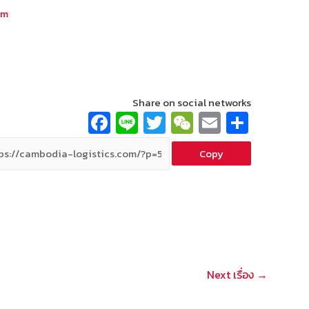
om
Share on social networks
Fa
Li
T
W
E
S
ce
n
wi
e
m
h
Copy
b
e
tt
C
ai
ar
o
er
h
l
e
o
at
k
Next เรื่อง
→