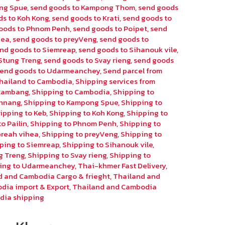
ng Spue
,
send goods to Kampong Thom
,
send goods
ds to Koh Kong
,
send goods to Krati
,
send goods to
oods to Phnom Penh
,
send goods to Poipet
,
send
hea
,
send goods to preyVeng
,
send goods to
nd goods to Siemreap
,
send goods to Sihanouk vile
,
Stung Treng
,
send goods to Svay rieng
,
send goods
send goods to Udarmeanchey
,
Send parcel from
hailand to Cambodia
,
Shipping services from
ttambang
,
Shipping to Cambodia
,
Shipping to
chnang
,
Shipping to Kampong Spue
,
Shipping to
ipping to Keb
,
Shipping to Koh Kong
,
Shipping to
o Pailin
,
Shipping to Phnom Penh
,
Shipping to
preah vihea
,
Shipping to preyVeng
,
Shipping to
ping to Siemreap
,
Shipping to Sihanouk vile
,
g Treng
,
Shipping to Svay rieng
,
Shipping to
ing to Udarmeanchey
,
Thai-khmer Fast Delivery
,
d and Cambodia Cargo & frieght
,
Thailand and
dia import & Export
,
Thailand and Cambodia
dia shipping