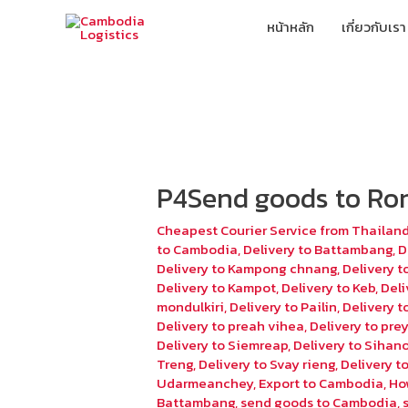
หน้าหลัก
เกี่ยวกับเรา
P4Send goods to Ro
Cheapest Courier Service from Thailan
to Cambodia
,
Delivery to Battambang
,
D
Delivery to Kampong chnang
,
Delivery 
Delivery to Kampot
,
Delivery to Keb
,
Deli
mondulkiri
,
Delivery to Pailin
,
Delivery 
Delivery to preah vihea
,
Delivery to pr
Delivery to Siemreap
,
Delivery to Sihano
Treng
,
Delivery to Svay rieng
,
Delivery 
Udarmeanchey
,
Export to Cambodia
,
Ho
Battambang
,
send goods to Cambodia
,