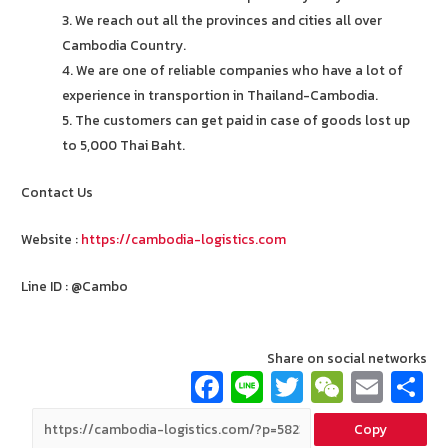
3. We reach out all the provinces and cities all over
Cambodia Country.
4. We are one of reliable companies who have a lot of
experience in transportion in Thailand-Cambodia.
5. The customers can get paid in case of goods lost up
to 5,000 Thai Baht.
Contact Us
Website :
https://cambodia-logistics.com
Line ID : @Cambo
Share on social networks
Fa
Li
T
W
E
ce
n
wi
e
m
Copy