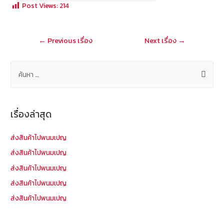
b
e
tt
C
ai
a
Post Views:
214
o
er
h
l
o
at
แนะแนว
←
Previous เรื่อง
Next เรื่อง
→
k
เรื่อง
ค้
น
ห
า
เรื่องล่าสุด
สำ
ห
ส่งสินค้าไปพนมเปญ
รั
ส่งสินค้าไปพนมเปญ
บ
ส่งสินค้าไปพนมเปญ
:
ส่งสินค้าไปพนมเปญ
ส่งสินค้าไปพนมเปญ