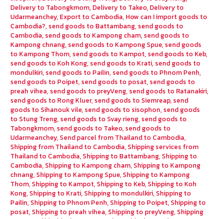
Delivery to Tabongkmom
,
Delivery to Takeo
,
Delivery to
Udarmeanchey
,
Export to Cambodia
,
How can I import goods to
Cambodia?
,
send goods to Battambang
,
send goods to
Cambodia
,
send goods to Kampong cham
,
send goods to
Kampong chnang
,
send goods to Kampong Spue
,
send goods
to Kampong Thom
,
send goods to Kampot
,
send goods to Keb
,
send goods to Koh Kong
,
send goods to Krati
,
send goods to
mondulkiri
,
send goods to Pailin
,
send goods to Phnom Penh
,
send goods to Poipet
,
send goods to posat
,
send goods to
preah vihea
,
send goods to preyVeng
,
send goods to Ratanakiri
,
send goods to Rong Kluer
,
send goods to Siemreap
,
send
goods to Sihanouk vile
,
send goods to sisophon
,
send goods
to Stung Treng
,
send goods to Svay rieng
,
send goods to
Tabongkmom
,
send goods to Takeo
,
send goods to
Udarmeanchey
,
Send parcel from Thailand to Cambodia
,
Shipping from Thailand to Cambodia
,
Shipping services from
Thailand to Cambodia
,
Shipping to Battambang
,
Shipping to
Cambodia
,
Shipping to Kampong cham
,
Shipping to Kampong
chnang
,
Shipping to Kampong Spue
,
Shipping to Kampong
Thom
,
Shipping to Kampot
,
Shipping to Keb
,
Shipping to Koh
Kong
,
Shipping to Krati
,
Shipping to mondulkiri
,
Shipping to
Pailin
,
Shipping to Phnom Penh
,
Shipping to Poipet
,
Shipping to
posat
,
Shipping to preah vihea
,
Shipping to preyVeng
,
Shipping