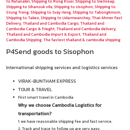
to Ratanakiri
,
Shipping to Rong Kluer
,
Shipping to Siemreap
,
Shipping to Sihanouk vile
,
Shipping to sisophon
,
Shipping to
Stung Treng
,
Shipping to Svay rieng
,
Shipping to Tabongkmom
,
Shipping to Takeo
,
Shipping to Udarmeanchey
,
Thai-khmer Fast
Delivery
,
Thailand and Cambodia Cargo
,
Thailand and
Cambodia Cargo & frieght
,
Thailand and Cambodia delivery
,
Thailand and Cambodia import & Export
,
Thailand and
Cambodia Shipping
,
The fastest thailand & cambodia shipping
P4Send goods to Sisophon
International shipping services and logistics services
VIRAK-BUNTHAM EXPRESS
TOUR & TRAVEL
First smart travel in Cambodia
Why we choose Cambodia Logistics for
transportation?
1. we have reasonable shipping fee and fast service.
2. Track and trace to follow up are very easy.