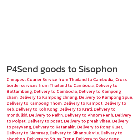
P4Send goods to Sisophon
Cheapest Courier Service from Thailand to Cambodia
,
Cross
border services from Thailand to Cambodia
,
Delivery to
Battambang
,
Delivery to Cambodia
,
Delivery to Kampong
cham
,
Delivery to Kampong chnang
,
Delivery to Kampong Spue
,
Delivery to Kampong Thom
,
Delivery to Kampot
,
Delivery to
Keb
,
Delivery to Koh Kong
,
Delivery to Krati
,
Delivery to
mondulkiri
,
Delivery to Pailin
,
Delivery to Phnom Penh
,
Delivery
to Poipet
,
Delivery to posat
,
Delivery to preah vihea
,
Delivery
to preyVeng
,
Delivery to Ratanakiri
,
Delivery to Rong Kluer
,
Delivery to Siemreap
,
Delivery to Sihanouk vile
,
Delivery to
sisophon
,
Delivery to Stung Treng
,
Delivery to Svay rieng
,