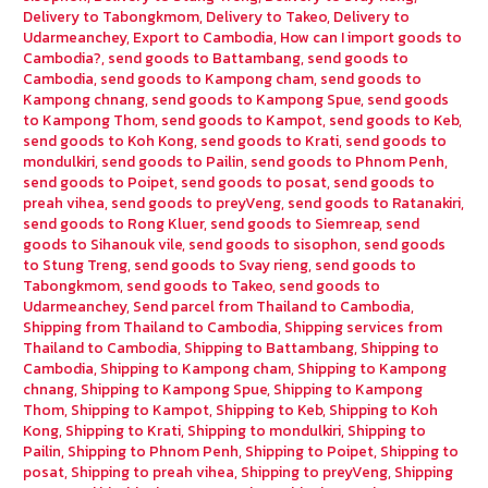
Delivery to Tabongkmom
,
Delivery to Takeo
,
Delivery to
Udarmeanchey
,
Export to Cambodia
,
How can I import goods to
Cambodia?
,
send goods to Battambang
,
send goods to
Cambodia
,
send goods to Kampong cham
,
send goods to
Kampong chnang
,
send goods to Kampong Spue
,
send goods
to Kampong Thom
,
send goods to Kampot
,
send goods to Keb
,
send goods to Koh Kong
,
send goods to Krati
,
send goods to
mondulkiri
,
send goods to Pailin
,
send goods to Phnom Penh
,
send goods to Poipet
,
send goods to posat
,
send goods to
preah vihea
,
send goods to preyVeng
,
send goods to Ratanakiri
,
send goods to Rong Kluer
,
send goods to Siemreap
,
send
goods to Sihanouk vile
,
send goods to sisophon
,
send goods
to Stung Treng
,
send goods to Svay rieng
,
send goods to
Tabongkmom
,
send goods to Takeo
,
send goods to
Udarmeanchey
,
Send parcel from Thailand to Cambodia
,
Shipping from Thailand to Cambodia
,
Shipping services from
Thailand to Cambodia
,
Shipping to Battambang
,
Shipping to
Cambodia
,
Shipping to Kampong cham
,
Shipping to Kampong
chnang
,
Shipping to Kampong Spue
,
Shipping to Kampong
Thom
,
Shipping to Kampot
,
Shipping to Keb
,
Shipping to Koh
Kong
,
Shipping to Krati
,
Shipping to mondulkiri
,
Shipping to
Pailin
,
Shipping to Phnom Penh
,
Shipping to Poipet
,
Shipping to
posat
,
Shipping to preah vihea
,
Shipping to preyVeng
,
Shipping