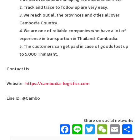
2. Track and trace to follow up are very easy.
3. We reach out all the provinces and cities all over
Cambodia Country.
4. We are one of reliable companies who have a lot of
experience in transportion in Thailand-Cambodia.
5. The customers can get paid in case of goods lost up
to 5,000 Thai Baht.
Contact Us
Website :
https://cambodia-logistics.com
Line ID : @Cambo
Share on social networks
Fa
Li
T
W
E
ce
n
wi
e
m