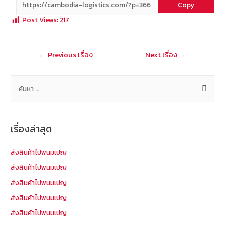
Copy
b
e
tt
C
ai
a
Post Views:
217
o
er
h
l
o
at
แนะแนว
←
Previous เรื่อง
Next เรื่อง
→
k
เรื่อง
ค้
น
ห
า
เรื่องล่าสุด
สำ
ห
ส่งสินค้าไปพนมเปญ
รั
ส่งสินค้าไปพนมเปญ
บ
ส่งสินค้าไปพนมเปญ
:
ส่งสินค้าไปพนมเปญ
ส่งสินค้าไปพนมเปญ