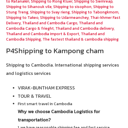
to Ratanakiri
,
Shipping to Rong Kluer
,
Shipping to Siemreap
,
Shipping to Sihanouk vile
,
Shipping to sisophon
,
Shipping to
Stung Treng
,
Shipping to Svay rieng
,
Shipping to Tabongkmom
,
Shipping to Takeo
,
Shipping to Udarmeanchey
,
Thai-khmer Fast
Delivery
,
Thailand and Cambodia Cargo
,
Thailand and
Cambodia Cargo & frieght
,
Thailand and Cambodia delivery
,
Thailand and Cambodia import & Export
,
Thailand and
Cambodia Shipping
,
The fastest thailand & cambodia shipping
P4Shipping to Kampong cham
Shipping to Cambodia.
International shipping services
and logistics services
VIRAK-BUNTHAM EXPRESS
TOUR & TRAVEL
First smart travel in Cambodia
Why we choose Cambodia Logistics for
transportation?
1. we have reasonable shipping fee and fast service.