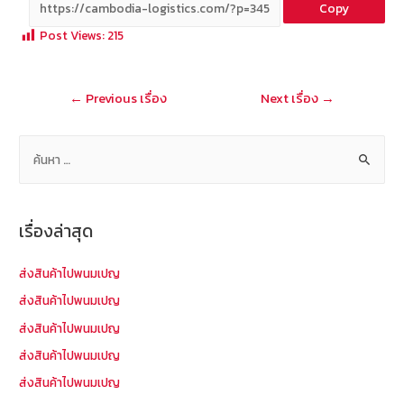
Copy
b
e
tt
C
ai
a
Post Views:
215
o
er
h
l
o
at
แนะแนว
←
Previous เรื่อง
Next เรื่อง
→
k
เรื่อง
ค้
น
ห
า
เรื่องล่าสุด
สำ
ห
ส่งสินค้าไปพนมเปญ
รั
ส่งสินค้าไปพนมเปญ
บ
ส่งสินค้าไปพนมเปญ
:
ส่งสินค้าไปพนมเปญ
ส่งสินค้าไปพนมเปญ