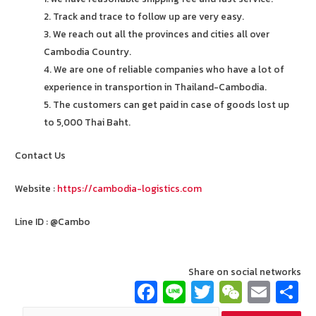
2. Track and trace to follow up are very easy.
3. We reach out all the provinces and cities all over
Cambodia Country.
4. We are one of reliable companies who have a lot of
experience in transportion in Thailand-Cambodia.
5. The customers can get paid in case of goods lost up
to 5,000 Thai Baht.
Contact Us
Website :
https://cambodia-logistics.com
Line ID : @Cambo
Share on social networks
Fa
Li
T
W
E
ce
n
wi
e
m