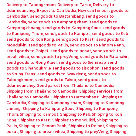
Delivery to Tabongkmom
,
Delivery to Takeo
,
Delivery to
Udarmeanchey
,
Export to Cambodia
,
How can I import goods to
Cambodia?
,
send goods to Battambang
,
send goods to
Cambodia
,
send goods to Kampong cham
,
send goods to
Kampong chnang
,
send goods to Kampong Spue
,
send goods
to Kampong Thom
,
send goods to Kampot
,
send goods to Keb
,
send goods to Koh Kong
,
send goods to Krati
,
send goods to
mondulkiri
,
send goods to Pailin
,
send goods to Phnom Penh
,
send goods to Poipet
,
send goods to posat
,
send goods to
preah vihea
,
send goods to preyVeng
,
send goods to Ratanakiri
,
send goods to Rong Kluer
,
send goods to Siemreap
,
send
goods to Sihanouk vile
,
send goods to sisophon
,
send goods
to Stung Treng
,
send goods to Svay rieng
,
send goods to
Tabongkmom
,
send goods to Takeo
,
send goods to
Udarmeanchey
,
Send parcel from Thailand to Cambodia
,
Shipping from Thailand to Cambodia
,
Shipping services from
Thailand to Cambodia
,
Shipping to Battambang
,
Shipping to
Cambodia
,
Shipping to Kampong cham
,
Shipping to Kampong
chnang
,
Shipping to Kampong Spue
,
Shipping to Kampong
Thom
,
Shipping to Kampot
,
Shipping to Keb
,
Shipping to Koh
Kong
,
Shipping to Krati
,
Shipping to mondulkiri
,
Shipping to
Pailin
,
Shipping to Phnom Penh
,
Shipping to Poipet
,
Shipping to
posat
,
Shipping to preah vihea
,
Shipping to preyVeng
,
Shipping