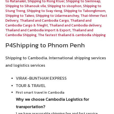
to Ratanakiri
,
Shipping to Rong Kluer
,
Shipping to Siemreap
,
Shipping to Sihanouk vile
,
Shipping to sisophon
,
Shipping to
Stung Treng
,
Shipping to Svay rieng
,
Shipping to Tabongkmom
,
Shipping to Takeo
,
Shipping to Udarmeanchey
,
Thai-khmer Fast
Delivery
,
Thailand and Cambodia Cargo
,
Thailand and
Cambodia Cargo & frieght
,
Thailand and Cambodia delivery
,
Thailand and Cambodia import & Export
,
Thailand and
Cambodia Shipping
,
The fastest thailand & cambodia shipping
P4Shipping to Phnom Penh
Shipping to Cambodia.
International shipping services
and logistics services
VIRAK-BUNTHAM EXPRESS
TOUR & TRAVEL
First smart travel in Cambodia
Why we choose Cambodia Logistics for
transportation?
1. we have reasonable shipping fee and fast service.