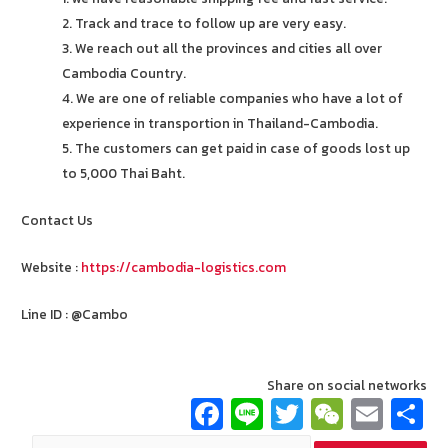
2. Track and trace to follow up are very easy.
3. We reach out all the provinces and cities all over
Cambodia Country.
4. We are one of reliable companies who have a lot of
experience in transportion in Thailand-Cambodia.
5. The customers can get paid in case of goods lost up
to 5,000 Thai Baht.
Contact Us
Website :
https://cambodia-logistics.com
Line ID : @Cambo
Share on social networks
Fa
Li
T
W
E
ce
n
wi
e
m