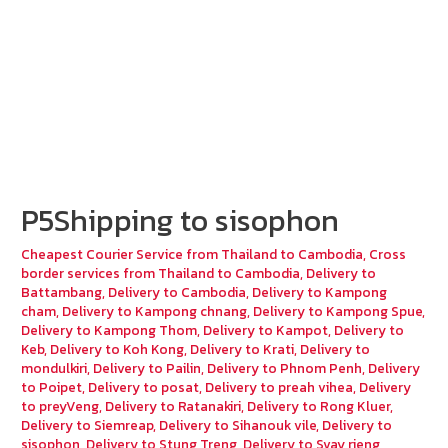
P5Shipping to sisophon
Cheapest Courier Service from Thailand to Cambodia
,
Cross
border services from Thailand to Cambodia
,
Delivery to
Battambang
,
Delivery to Cambodia
,
Delivery to Kampong
cham
,
Delivery to Kampong chnang
,
Delivery to Kampong Spue
,
Delivery to Kampong Thom
,
Delivery to Kampot
,
Delivery to
Keb
,
Delivery to Koh Kong
,
Delivery to Krati
,
Delivery to
mondulkiri
,
Delivery to Pailin
,
Delivery to Phnom Penh
,
Delivery
to Poipet
,
Delivery to posat
,
Delivery to preah vihea
,
Delivery
to preyVeng
,
Delivery to Ratanakiri
,
Delivery to Rong Kluer
,
Delivery to Siemreap
,
Delivery to Sihanouk vile
,
Delivery to
sisophon
,
Delivery to Stung Treng
,
Delivery to Svay rieng
,