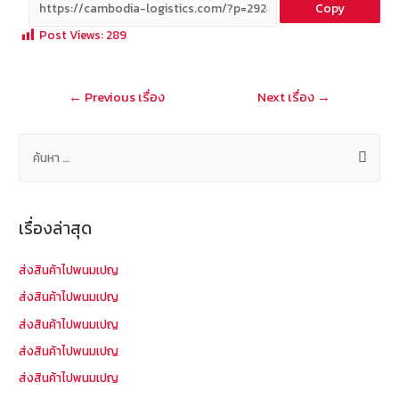
Copy
b
e
tt
C
ai
a
Post Views:
289
o
er
h
l
o
at
แนะแนว
←
Previous เรื่อง
Next เรื่อง
→
k
เรื่อง
ค้
น
ห
า
เรื่องล่าสุด
สำ
ห
ส่งสินค้าไปพนมเปญ
รั
ส่งสินค้าไปพนมเปญ
บ
ส่งสินค้าไปพนมเปญ
:
ส่งสินค้าไปพนมเปญ
ส่งสินค้าไปพนมเปญ