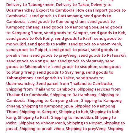
Delivery to Tabongkmom
,
Delivery to Takeo
,
Delivery to
Udarmeanchey
,
Export to Cambodia
,
How can I import goods to
Cambodia?
,
send goods to Battambang
,
send goods to
Cambodia
,
send goods to Kampong cham
,
send goods to
Kampong chnang
,
send goods to Kampong Spue
,
send goods
to Kampong Thom
,
send goods to Kampot
,
send goods to Keb
,
send goods to Koh Kong
,
send goods to Krati
,
send goods to
mondulkiri
,
send goods to Pailin
,
send goods to Phnom Penh
,
send goods to Poipet
,
send goods to posat
,
send goods to
preah vihea
,
send goods to preyVeng
,
send goods to Ratanakiri
,
send goods to Rong Kluer
,
send goods to Siemreap
,
send
goods to Sihanouk vile
,
send goods to sisophon
,
send goods
to Stung Treng
,
send goods to Svay rieng
,
send goods to
Tabongkmom
,
send goods to Takeo
,
send goods to
Udarmeanchey
,
Send parcel from Thailand to Cambodia
,
Shipping from Thailand to Cambodia
,
Shipping services from
Thailand to Cambodia
,
Shipping to Battambang
,
Shipping to
Cambodia
,
Shipping to Kampong cham
,
Shipping to Kampong
chnang
,
Shipping to Kampong Spue
,
Shipping to Kampong
Thom
,
Shipping to Kampot
,
Shipping to Keb
,
Shipping to Koh
Kong
,
Shipping to Krati
,
Shipping to mondulkiri
,
Shipping to
Pailin
,
Shipping to Phnom Penh
,
Shipping to Poipet
,
Shipping to
posat
,
Shipping to preah vihea
,
Shipping to preyVeng
,
Shipping