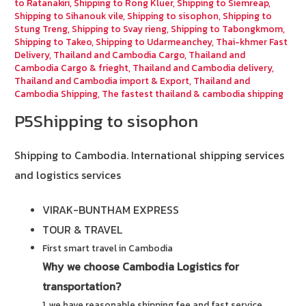
to Ratanakiri
,
Shipping to Rong Kluer
,
Shipping to Siemreap
,
Shipping to Sihanouk vile
,
Shipping to sisophon
,
Shipping to
Stung Treng
,
Shipping to Svay rieng
,
Shipping to Tabongkmom
,
Shipping to Takeo
,
Shipping to Udarmeanchey
,
Thai-khmer Fast
Delivery
,
Thailand and Cambodia Cargo
,
Thailand and
Cambodia Cargo & frieght
,
Thailand and Cambodia delivery
,
Thailand and Cambodia import & Export
,
Thailand and
Cambodia Shipping
,
The fastest thailand & cambodia shipping
P5Shipping to sisophon
Shipping to Cambodia.
International shipping services
and logistics services
VIRAK-BUNTHAM EXPRESS
TOUR & TRAVEL
First smart travel in Cambodia
Why we choose Cambodia Logistics for
transportation?
1. we have reasonable shipping fee and fast service.