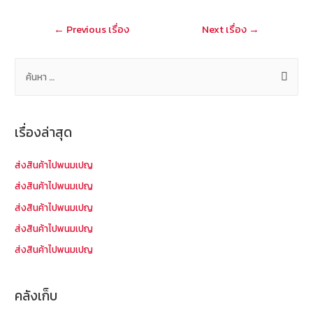
o
at
แนะแนว
←
Previous เรื่อง
Next เรื่อง
→
k
เรื่อง
ค้
น
ห
า
เรื่องล่าสุด
สำ
ห
ส่งสินค้าไปพนมเปญ
รั
ส่งสินค้าไปพนมเปญ
บ
ส่งสินค้าไปพนมเปญ
:
ส่งสินค้าไปพนมเปญ
ส่งสินค้าไปพนมเปญ
คลังเก็บ