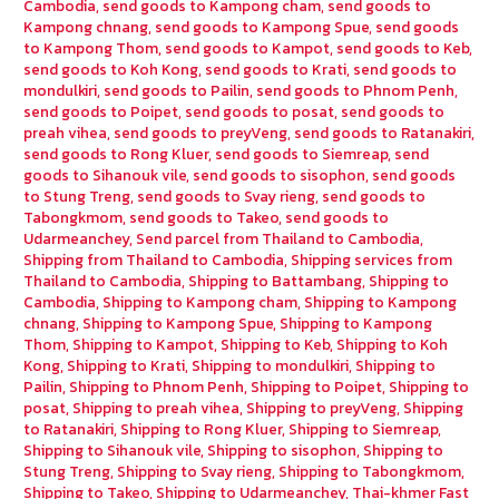
Cambodia
,
send goods to Kampong cham
,
send goods to
Kampong chnang
,
send goods to Kampong Spue
,
send goods
to Kampong Thom
,
send goods to Kampot
,
send goods to Keb
,
send goods to Koh Kong
,
send goods to Krati
,
send goods to
mondulkiri
,
send goods to Pailin
,
send goods to Phnom Penh
,
send goods to Poipet
,
send goods to posat
,
send goods to
preah vihea
,
send goods to preyVeng
,
send goods to Ratanakiri
,
send goods to Rong Kluer
,
send goods to Siemreap
,
send
goods to Sihanouk vile
,
send goods to sisophon
,
send goods
to Stung Treng
,
send goods to Svay rieng
,
send goods to
Tabongkmom
,
send goods to Takeo
,
send goods to
Udarmeanchey
,
Send parcel from Thailand to Cambodia
,
Shipping from Thailand to Cambodia
,
Shipping services from
Thailand to Cambodia
,
Shipping to Battambang
,
Shipping to
Cambodia
,
Shipping to Kampong cham
,
Shipping to Kampong
chnang
,
Shipping to Kampong Spue
,
Shipping to Kampong
Thom
,
Shipping to Kampot
,
Shipping to Keb
,
Shipping to Koh
Kong
,
Shipping to Krati
,
Shipping to mondulkiri
,
Shipping to
Pailin
,
Shipping to Phnom Penh
,
Shipping to Poipet
,
Shipping to
posat
,
Shipping to preah vihea
,
Shipping to preyVeng
,
Shipping
to Ratanakiri
,
Shipping to Rong Kluer
,
Shipping to Siemreap
,
Shipping to Sihanouk vile
,
Shipping to sisophon
,
Shipping to
Stung Treng
,
Shipping to Svay rieng
,
Shipping to Tabongkmom
,
Shipping to Takeo
,
Shipping to Udarmeanchey
,
Thai-khmer Fast