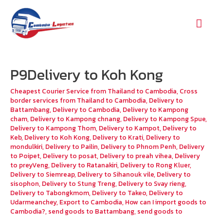
Mai
Men
P9Delivery to Koh Kong
Cheapest Courier Service from Thailand to Cambodia
,
Cross
border services from Thailand to Cambodia
,
Delivery to
Battambang
,
Delivery to Cambodia
,
Delivery to Kampong
cham
,
Delivery to Kampong chnang
,
Delivery to Kampong Spue
,
Delivery to Kampong Thom
,
Delivery to Kampot
,
Delivery to
Keb
,
Delivery to Koh Kong
,
Delivery to Krati
,
Delivery to
mondulkiri
,
Delivery to Pailin
,
Delivery to Phnom Penh
,
Delivery
to Poipet
,
Delivery to posat
,
Delivery to preah vihea
,
Delivery
to preyVeng
,
Delivery to Ratanakiri
,
Delivery to Rong Kluer
,
Delivery to Siemreap
,
Delivery to Sihanouk vile
,
Delivery to
sisophon
,
Delivery to Stung Treng
,
Delivery to Svay rieng
,
Delivery to Tabongkmom
,
Delivery to Takeo
,
Delivery to
Udarmeanchey
,
Export to Cambodia
,
How can I import goods to
Cambodia?
,
send goods to Battambang
,
send goods to