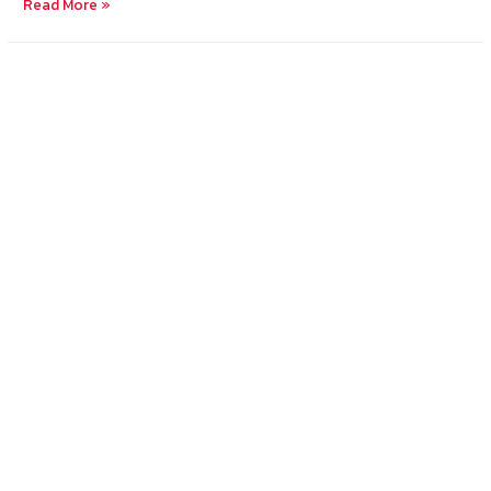
ส่ง
Read More »
สินค้า
จาก
กรุงเทพ
ไป
สีห
นุ
วิ
ลล์
ផ្ញើ
ទំនិញ
ពី
បាងកក
ទៅ
ខេត្ត
កំពង់សោម
14-
7-