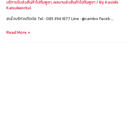
บริการรับส่งสินค้าไปกัมพูชา
,
ผลงานส่งสินค้าไปกัมพูชา
/ By
Kasidis
Kaisukworkul
สนใจบริการติดต่อ Tel : 085 394 1877 Line : @cambo Faceb …
ส่ง
Read More »
สินค้า
จาก
กรุงเทพ
ไป
สีห
นุ
วิ
ลล์
ផ្ញើ
ទំនិញ
ពី
បាងកក
ទៅ