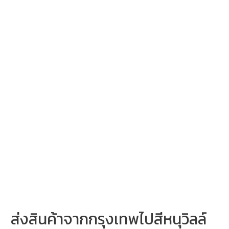
กรุงเทพ
ไป
สีห
นุ
วิ
ลล์
ផ្ញើ
ទំនិញ
ពី
បាងកក
ទៅ
ខេត្ត
កំពង់សោម
31-
7-
2025
ส่งสินค้าจากกรุงเทพไปสีหนุวิลล์