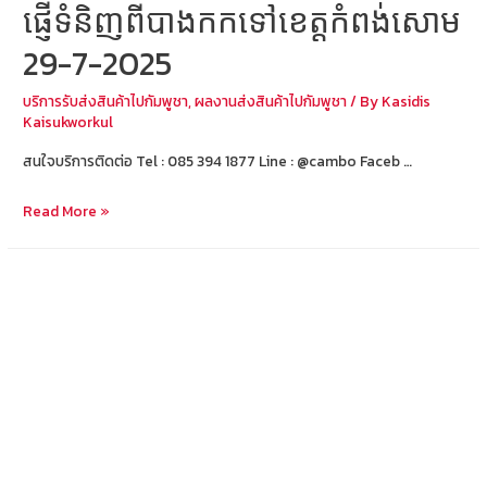
ផ្ញើទំនិញពីបាងកកទៅខេត្តកំពង់សោម
29-7-2025
บริการรับส่งสินค้าไปกัมพูชา
,
ผลงานส่งสินค้าไปกัมพูชา
/ By
Kasidis
Kaisukworkul
สนใจบริการติดต่อ Tel : 085 394 1877 Line : @cambo Faceb …
ส่ง
Read More »
สินค้า
จาก
กรุงเทพ
ไป
สีห
นุ
วิ
ลล์
ផ្ញើ
ទំនិញ