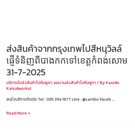
ខេត្ត
កំពង់សោម
2-
8-
2025
ส่งสินค้าจากกรุงเทพไปสีหนุวิลล์
ផ្ញើទំនិញពីបាងកកទៅខេត្តកំពង់សោម
31-7-2025
บริการรับส่งสินค้าไปกัมพูชา
,
ผลงานส่งสินค้าไปกัมพูชา
/ By
Kasidis
Kaisukworkul
สนใจบริการติดต่อ Tel : 085 394 1877 Line : @cambo Faceb …
ส่ง
Read More »
สินค้า
จาก