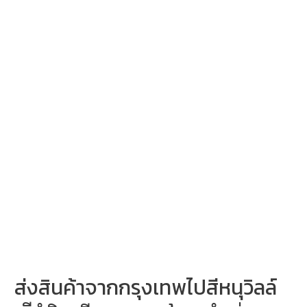
ไป
สีห
นุ
วิ
ลล์
ផ្ញើ
ទំនិញ
ពី
បាងកក
ទៅ
ខេត្ត
កំពង់សោម
18-
7-
2025
ส่งสินค้าจากกรุงเทพไปสีหนุวิลล์