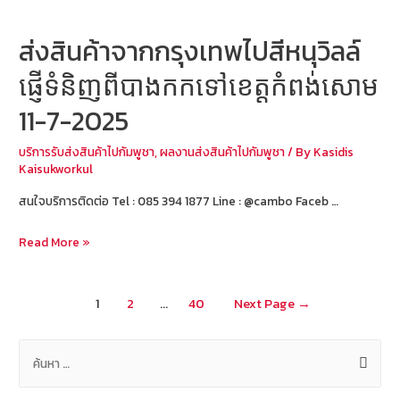
2025
ส่งสินค้าจากกรุงเทพไปสีหนุวิลล์
ផ្ញើទំនិញពីបាងកកទៅខេត្តកំពង់សោម
11-7-2025
บริการรับส่งสินค้าไปกัมพูชา
,
ผลงานส่งสินค้าไปกัมพูชา
/ By
Kasidis
Kaisukworkul
สนใจบริการติดต่อ Tel : 085 394 1877 Line : @cambo Faceb …
ส่ง
Read More »
สินค้า
จาก
แนะแนว
1
2
…
40
Next Page
→
กรุงเทพ
เรื่อง
ไป
ค้
สีห
น
นุ
วิ
ห