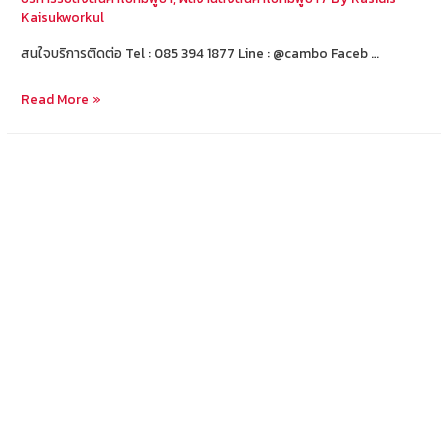
Kaisukworkul
สนใจบริการติดต่อ Tel : 085 394 1877 Line : @cambo Faceb …
ส่ง
Read More »
สินค้า
จาก
กรุงเทพ
ไป
สีห
นุ
วิ
ลล์
ផ្ញើ
ទំនិញ
ពី
បាងកក
ទៅ