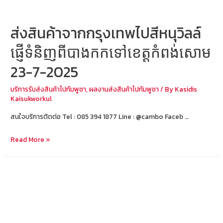
2025
ส่งสินค้าจากกรุงเทพไปสีหนุวิลล์
ផ្ញើទំនិញពីបាងកកទៅខេត្តកំពង់សោម
23-7-2025
บริการรับส่งสินค้าไปกัมพูชา
,
ผลงานส่งสินค้าไปกัมพูชา
/ By
Kasidis
Kaisukworkul
สนใจบริการติดต่อ Tel : 085 394 1877 Line : @cambo Faceb …
ส่ง
Read More »
สินค้า
จาก
กรุงเทพ
ไป
สีห
นุ