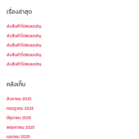
ลล์
า
เรื่องล่าสุด
ផ្ញើ
สำ
ទំនិញ
ห
ส่งสินค้าไปพนมเปญ
ពី
รั
ส่งสินค้าไปพนมเปญ
បាងកក
บ
ส่งสินค้าไปพนมเปญ
ទៅ
:
ខេត្ត
ส่งสินค้าไปพนมเปญ
កំពង់សោម
ส่งสินค้าไปพนมเปญ
11-
7-
คลังเก็บ
2025
สิงหาคม 2025
กรกฎาคม 2025
มิถุนายน 2025
พฤษภาคม 2025
เมษายน 2025