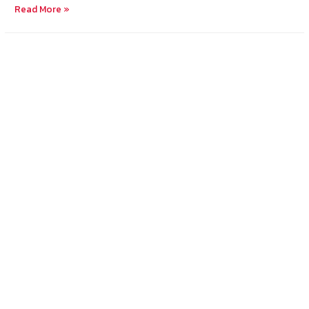
ส่ง
Read More »
สินค้า
จาก
กรุงเทพ
ไป
สีห
นุ
วิ
ลล์
ផ្ញើ
ទំនិញ
ពី
បាងកក
ទៅ
ខេត្ត
កំពង់សោម
25-
7-