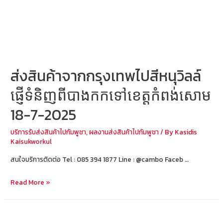
ខេត្ត
កំពង់សោម
21-
7-
2025
ส่งสินค้าจากกรุงเทพไปสีหนุวิลล์
ផ្ញើទំនិញពីបាងកកទៅខេត្តកំពង់សោម
18-7-2025
บริการรับส่งสินค้าไปกัมพูชา
,
ผลงานส่งสินค้าไปกัมพูชา
/ By
Kasidis
Kaisukworkul
สนใจบริการติดต่อ Tel : 085 394 1877 Line : @cambo Faceb …
ส่ง
Read More »
สินค้า
จาก
กรุงเทพ