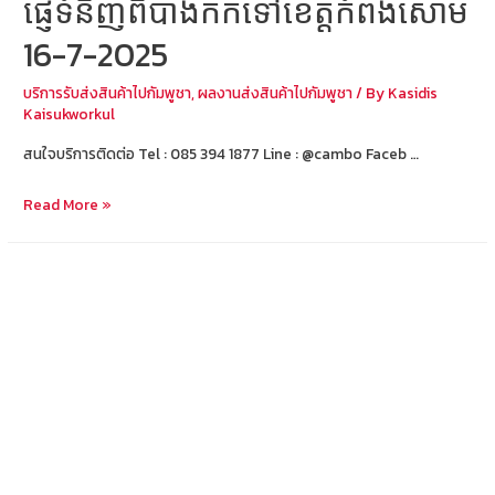
ផ្ញើទំនិញពីបាងកកទៅខេត្តកំពង់សោម
16-7-2025
บริการรับส่งสินค้าไปกัมพูชา
,
ผลงานส่งสินค้าไปกัมพูชา
/ By
Kasidis
Kaisukworkul
สนใจบริการติดต่อ Tel : 085 394 1877 Line : @cambo Faceb …
ส่ง
Read More »
สินค้า
จาก
กรุงเทพ
ไป
สีห
นุ
วิ
ลล์
ផ្ញើ
ទំនិញ