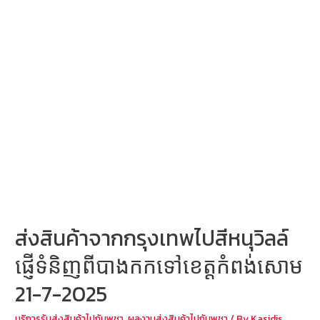
วิ
ลล์
ផ្ញើ
ទំនិញ
ពី
បាងកក
ទៅ
ខេត្ត
កំពង់សោម
23-
7-
2025
ส่งสินค้าจากกรุงเทพไปสีหนุวิลล์
ផ្ញើទំនិញពីបាងកកទៅខេត្តកំពង់សោម
21-7-2025
บริการรับส่งสินค้าไปกัมพูชา
,
ผลงานส่งสินค้าไปกัมพูชา
/ By
Kasidis