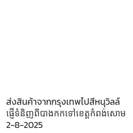
ส่งสินค้าจากกรุงเทพไปสีหนุวิลล์
ផ្ញើទំនិញពីបាងកកទៅខេត្តកំពង់សោម
2-8-2025