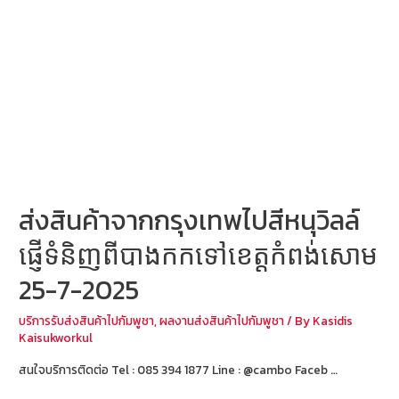
ពី
បាងកក
ទៅ
ខេត្ត
កំពង់សោម
29-
7-
2025
ส่งสินค้าจากกรุงเทพไปสีหนุวิลล์
ផ្ញើទំនិញពីបាងកកទៅខេត្តកំពង់សោម
25-7-2025
บริการรับส่งสินค้าไปกัมพูชา
,
ผลงานส่งสินค้าไปกัมพูชา
/ By
Kasidis
Kaisukworkul
สนใจบริการติดต่อ Tel : 085 394 1877 Line : @cambo Faceb …