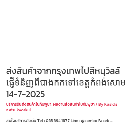
ពី
បាងកក
ទៅ
ខេត្ត
កំពង់សោម
16-
7-
2025
ส่งสินค้าจากกรุงเทพไปสีหนุวิลล์
ផ្ញើទំនិញពីបាងកកទៅខេត្តកំពង់សោម
14-7-2025
บริการรับส่งสินค้าไปกัมพูชา
,
ผลงานส่งสินค้าไปกัมพูชา
/ By
Kasidis
Kaisukworkul
สนใจบริการติดต่อ Tel : 085 394 1877 Line : @cambo Faceb …