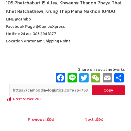
105 Phetchaburi 15 Alley, Khwaeng Thanon Phaya Thai,
Khet Ratchathewi, Krung Thep Maha Nakhon 10400
LINE @cambo
Facebook Page @CamboXpress
Hotline 24 ชม. 085 394 1877
Location Pratunam Shipping Point
Share on social networks
Fa
Li
T
W
E
ce
n
wi
e
m
Copy
b
e
tt
C
ai
a
Post Views:
282
o
er
h
l
o
at
แนะแนว
←
Previous เรื่อง
Next เรื่อง
→
k
เรื่อง