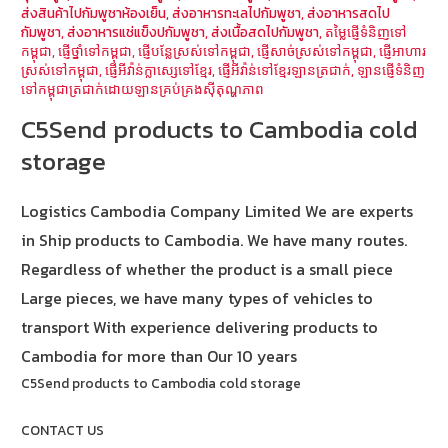
ส่งสินค้าไปกัมพูชาห้องเย็น
,
ส่งอาหารทะเลไปกัมพูชา
,
ส่งอาหารสดไป
กัมพูชา
,
ส่งอาหารแช่แข็งปกัมพูชา
,
ส่งเนื้อสดไปกัมพูชา
,
តម្លៃផ្ញើទំនិញទៅ
កម្ពុជា
,
ផ្ញើថ្នាំទៅកម្ពុជា
,
ផ្ញើបន្លែស្រស់ទៅកម្ពុជា
,
ផ្ញើសាច់ស្រស់ទៅកម្ពុជា
,
ផ្ញើអាហារ
ស្រស់ទៅកម្ពុជា
,
ផ្ញើអីវ៉ាន់ក្លាស្សេទៅខ្មែរ
,
ផ្ញើអីវ៉ាន់ទៅខ្មែរឡានត្រជាក់
,
ឡានផ្ញើទំនិញ
ទៅកម្ពុជាត្រជាក់ដោយឡានគ្រប់គ្រងស៊ីតុណ្ហភាព
C5Send products to Cambodia cold
storage
Logistics Cambodia Company Limited We are experts
in Ship products to Cambodia. We have many routes.
Regardless of whether the product is a small piece
Large pieces, we have many types of vehicles to
transport With experience delivering products to
Cambodia for more than Our 10 years
C5Send products to Cambodia cold storage
CONTACT US