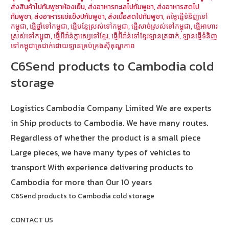
ส่งสินค้าไปกัมพูชาห้องเย็น
,
ส่งอาหารทะเลไปกัมพูชา
,
ส่งอาหารสดไป
กัมพูชา
,
ส่งอาหารแช่แข็งปกัมพูชา
,
ส่งเนื้อสดไปกัมพูชา
,
តម្លៃផ្ញើទំនិញទៅ
កម្ពុជា
,
ផ្ញើថ្នាំទៅកម្ពុជា
,
ផ្ញើបន្លែស្រស់ទៅកម្ពុជា
,
ផ្ញើសាច់ស្រស់ទៅកម្ពុជា
,
ផ្ញើអាហារ
ស្រស់ទៅកម្ពុជា
,
ផ្ញើអីវ៉ាន់ក្លាស្សេទៅខ្មែរ
,
ផ្ញើអីវ៉ាន់ទៅខ្មែរឡានត្រជាក់
,
ឡានផ្ញើទំនិញ
ទៅកម្ពុជាត្រជាក់ដោយឡានគ្រប់គ្រងស៊ីតុណ្ហភាព
C6Send products to Cambodia cold
storage
Logistics Cambodia Company Limited We are experts
in Ship products to Cambodia. We have many routes.
Regardless of whether the product is a small piece
Large pieces, we have many types of vehicles to
transport With experience delivering products to
Cambodia for more than Our 10 years
C6Send products to Cambodia cold storage
CONTACT US