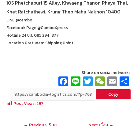
105 Phetchaburi 15 Alley, Khwaeng Thanon Phaya Thai,
Khet Ratchathewi, Krung Thep Maha Nakhon 10400
LINE @cambo
Facebook Page @CamboXpress
Hotline 24 ชม. 085 394 1877
Location Pratunam Shipping Point
Share on social networks
Fa
Li
T
W
E
ce
n
wi
e
m
Copy
b
e
tt
C
ai
a
Post Views:
297
o
er
h
l
o
at
แนะแนว
←
Previous เรื่อง
Next เรื่อง
→
k
เรื่อง