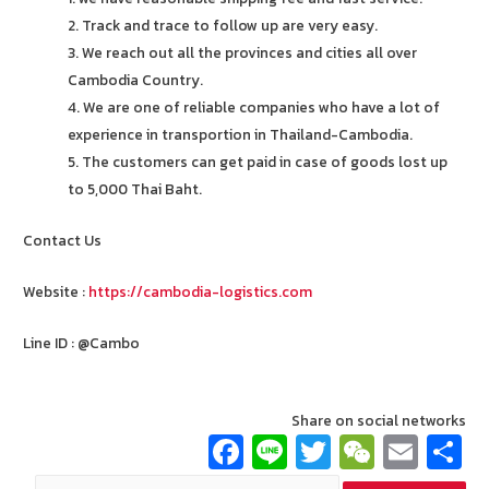
2. Track and trace to follow up are very easy.
3. We reach out all the provinces and cities all over
Cambodia Country.
4. We are one of reliable companies who have a lot of
experience in transportion in Thailand-Cambodia.
5. The customers can get paid in case of goods lost up
to 5,000 Thai Baht.
Contact Us
Website :
https://cambodia-logistics.com
Line ID : @Cambo
Share on social networks
Fa
Li
T
W
E
ce
n
wi
e
m