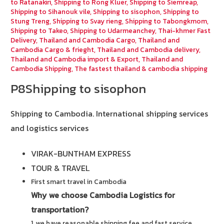
to Ratanakiri
,
Shipping to Rong Kluer
,
Shipping to Siemreap
,
Shipping to Sihanouk vile
,
Shipping to sisophon
,
Shipping to
Stung Treng
,
Shipping to Svay rieng
,
Shipping to Tabongkmom
,
Shipping to Takeo
,
Shipping to Udarmeanchey
,
Thai-khmer Fast
Delivery
,
Thailand and Cambodia Cargo
,
Thailand and
Cambodia Cargo & frieght
,
Thailand and Cambodia delivery
,
Thailand and Cambodia import & Export
,
Thailand and
Cambodia Shipping
,
The fastest thailand & cambodia shipping
P8Shipping to sisophon
Shipping to Cambodia.
International shipping services
and logistics services
VIRAK-BUNTHAM EXPRESS
TOUR & TRAVEL
First smart travel in Cambodia
Why we choose Cambodia Logistics for
transportation?
1. we have reasonable shipping fee and fast service.