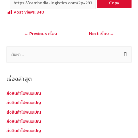
Copy
b
e
tt
C
ai
a
Post Views:
340
o
er
h
l
o
at
แนะแนว
←
Previous เรื่อง
Next เรื่อง
→
k
เรื่อง
ค้
น
ห
า
เรื่องล่าสุด
สำ
ห
ส่งสินค้าไปพนมเปญ
รั
ส่งสินค้าไปพนมเปญ
บ
ส่งสินค้าไปพนมเปญ
:
ส่งสินค้าไปพนมเปญ
ส่งสินค้าไปพนมเปญ