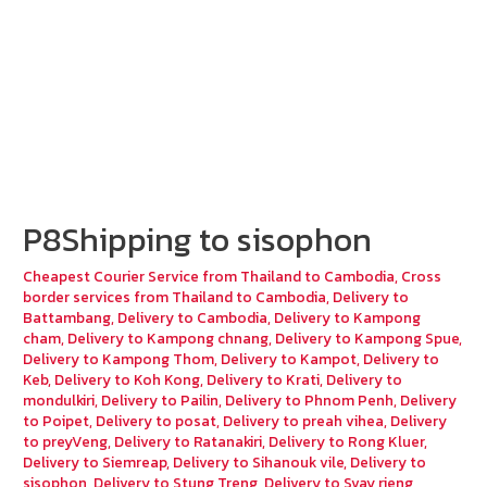
P8Shipping to sisophon
Cheapest Courier Service from Thailand to Cambodia
,
Cross
border services from Thailand to Cambodia
,
Delivery to
Battambang
,
Delivery to Cambodia
,
Delivery to Kampong
cham
,
Delivery to Kampong chnang
,
Delivery to Kampong Spue
,
Delivery to Kampong Thom
,
Delivery to Kampot
,
Delivery to
Keb
,
Delivery to Koh Kong
,
Delivery to Krati
,
Delivery to
mondulkiri
,
Delivery to Pailin
,
Delivery to Phnom Penh
,
Delivery
to Poipet
,
Delivery to posat
,
Delivery to preah vihea
,
Delivery
to preyVeng
,
Delivery to Ratanakiri
,
Delivery to Rong Kluer
,
Delivery to Siemreap
,
Delivery to Sihanouk vile
,
Delivery to
sisophon
,
Delivery to Stung Treng
,
Delivery to Svay rieng
,