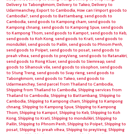
Delivery to Tabongkmom
,
Delivery to Takeo
,
Delivery to
Udarmeanchey
,
Export to Cambodia
,
How can I import goods to
Cambodia?
,
send goods to Battambang
,
send goods to
Cambodia
,
send goods to Kampong cham
,
send goods to
Kampong chnang
,
send goods to Kampong Spue
,
send goods
to Kampong Thom
,
send goods to Kampot
,
send goods to Keb
,
send goods to Koh Kong
,
send goods to Krati
,
send goods to
mondulkiri
,
send goods to Pailin
,
send goods to Phnom Penh
,
send goods to Poipet
,
send goods to posat
,
send goods to
preah vihea
,
send goods to preyVeng
,
send goods to Ratanakiri
,
send goods to Rong Kluer
,
send goods to Siemreap
,
send
goods to Sihanouk vile
,
send goods to sisophon
,
send goods
to Stung Treng
,
send goods to Svay rieng
,
send goods to
Tabongkmom
,
send goods to Takeo
,
send goods to
Udarmeanchey
,
Send parcel from Thailand to Cambodia
,
Shipping from Thailand to Cambodia
,
Shipping services from
Thailand to Cambodia
,
Shipping to Battambang
,
Shipping to
Cambodia
,
Shipping to Kampong cham
,
Shipping to Kampong
chnang
,
Shipping to Kampong Spue
,
Shipping to Kampong
Thom
,
Shipping to Kampot
,
Shipping to Keb
,
Shipping to Koh
Kong
,
Shipping to Krati
,
Shipping to mondulkiri
,
Shipping to
Pailin
,
Shipping to Phnom Penh
,
Shipping to Poipet
,
Shipping to
posat
,
Shipping to preah vihea
,
Shipping to preyVeng
,
Shipping