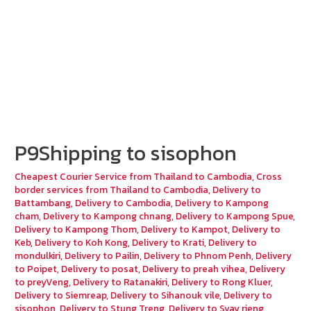
P9Shipping to sisophon
Cheapest Courier Service from Thailand to Cambodia
,
Cross
border services from Thailand to Cambodia
,
Delivery to
Battambang
,
Delivery to Cambodia
,
Delivery to Kampong
cham
,
Delivery to Kampong chnang
,
Delivery to Kampong Spue
,
Delivery to Kampong Thom
,
Delivery to Kampot
,
Delivery to
Keb
,
Delivery to Koh Kong
,
Delivery to Krati
,
Delivery to
mondulkiri
,
Delivery to Pailin
,
Delivery to Phnom Penh
,
Delivery
to Poipet
,
Delivery to posat
,
Delivery to preah vihea
,
Delivery
to preyVeng
,
Delivery to Ratanakiri
,
Delivery to Rong Kluer
,
Delivery to Siemreap
,
Delivery to Sihanouk vile
,
Delivery to
sisophon
,
Delivery to Stung Treng
,
Delivery to Svay rieng
,