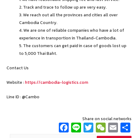
2. Track and trace to follow up are very easy.
3. We reach out all the provinces and cities all over
Cambodia Country.
4. We are one of reliable companies who have a lot of
experience in transportion in Thailand-Cambodia.
5. The customers can get paid in case of goods lost up
to 5,000 Thai Baht.
Contact Us
Website :
https://cambodia-logistics.com
Line ID : @Cambo
Share on social networks
Fa
Li
T
W
E
ce
n
wi
e
m