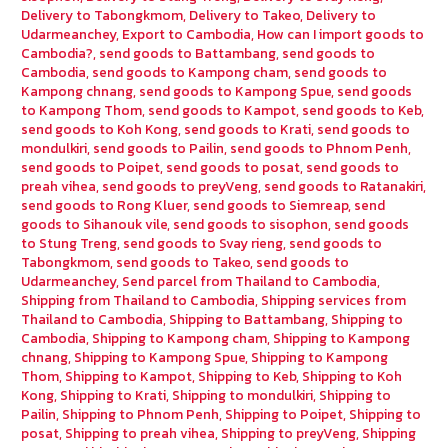
Delivery to Tabongkmom
,
Delivery to Takeo
,
Delivery to
Udarmeanchey
,
Export to Cambodia
,
How can I import goods to
Cambodia?
,
send goods to Battambang
,
send goods to
Cambodia
,
send goods to Kampong cham
,
send goods to
Kampong chnang
,
send goods to Kampong Spue
,
send goods
to Kampong Thom
,
send goods to Kampot
,
send goods to Keb
,
send goods to Koh Kong
,
send goods to Krati
,
send goods to
mondulkiri
,
send goods to Pailin
,
send goods to Phnom Penh
,
send goods to Poipet
,
send goods to posat
,
send goods to
preah vihea
,
send goods to preyVeng
,
send goods to Ratanakiri
,
send goods to Rong Kluer
,
send goods to Siemreap
,
send
goods to Sihanouk vile
,
send goods to sisophon
,
send goods
to Stung Treng
,
send goods to Svay rieng
,
send goods to
Tabongkmom
,
send goods to Takeo
,
send goods to
Udarmeanchey
,
Send parcel from Thailand to Cambodia
,
Shipping from Thailand to Cambodia
,
Shipping services from
Thailand to Cambodia
,
Shipping to Battambang
,
Shipping to
Cambodia
,
Shipping to Kampong cham
,
Shipping to Kampong
chnang
,
Shipping to Kampong Spue
,
Shipping to Kampong
Thom
,
Shipping to Kampot
,
Shipping to Keb
,
Shipping to Koh
Kong
,
Shipping to Krati
,
Shipping to mondulkiri
,
Shipping to
Pailin
,
Shipping to Phnom Penh
,
Shipping to Poipet
,
Shipping to
posat
,
Shipping to preah vihea
,
Shipping to preyVeng
,
Shipping