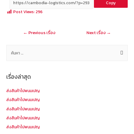
Copy
b
e
tt
C
ai
a
Post Views:
296
o
er
h
l
o
at
แนะแนว
←
Previous เรื่อง
Next เรื่อง
→
k
เรื่อง
ค้
น
ห
า
เรื่องล่าสุด
สำ
ห
ส่งสินค้าไปพนมเปญ
รั
ส่งสินค้าไปพนมเปญ
บ
ส่งสินค้าไปพนมเปญ
:
ส่งสินค้าไปพนมเปญ
ส่งสินค้าไปพนมเปญ