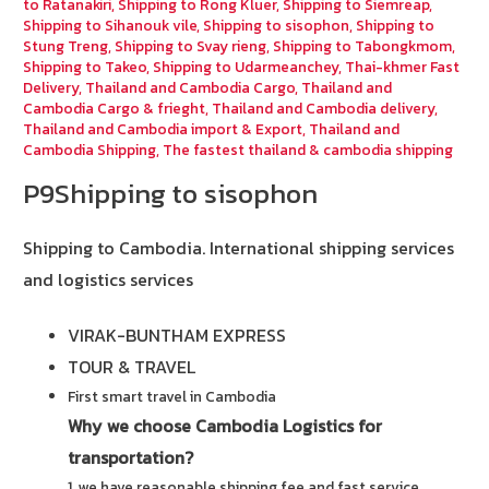
to Ratanakiri
,
Shipping to Rong Kluer
,
Shipping to Siemreap
,
Shipping to Sihanouk vile
,
Shipping to sisophon
,
Shipping to
Stung Treng
,
Shipping to Svay rieng
,
Shipping to Tabongkmom
,
Shipping to Takeo
,
Shipping to Udarmeanchey
,
Thai-khmer Fast
Delivery
,
Thailand and Cambodia Cargo
,
Thailand and
Cambodia Cargo & frieght
,
Thailand and Cambodia delivery
,
Thailand and Cambodia import & Export
,
Thailand and
Cambodia Shipping
,
The fastest thailand & cambodia shipping
P9Shipping to sisophon
Shipping to Cambodia.
International shipping services
and logistics services
VIRAK-BUNTHAM EXPRESS
TOUR & TRAVEL
First smart travel in Cambodia
Why we choose Cambodia Logistics for
transportation?
1. we have reasonable shipping fee and fast service.