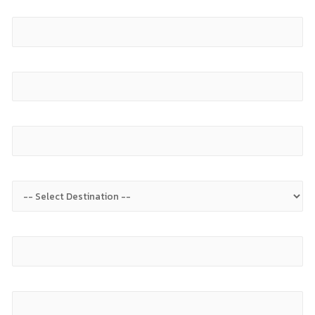
Height (cm)
Weight (kg)
Goods Type
Destination
Item Value
Dimensional Size (cm)