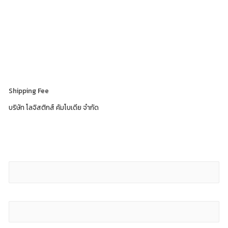
Shipping Fee
บริษัท โลจิสติกส์ คัมโบเดีย จำกัด
Shipping Fee
Length (cm)
Width (cm)