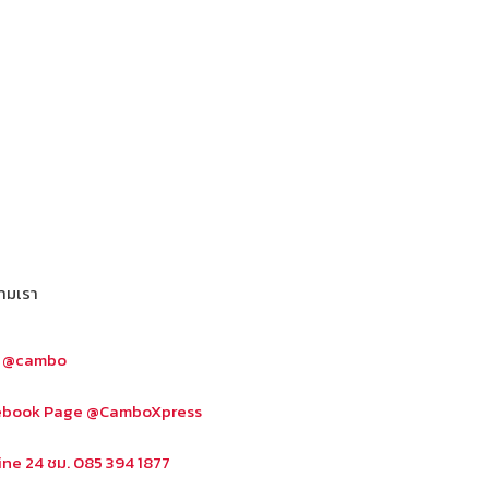
ามเรา
E @cambo
ebook Page @CamboXpress
ine 24 ชม. 085 394 1877