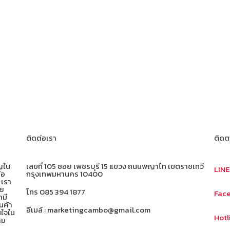
ติดต่อเรา
ติดต
าญใน
เลขที่ 105 ซอย เพชรบุรี 15 แขวง ถนนพญาไท เขตราชเทวี
LIN
้อ
กรุงเทพมหานคร 10400
 เรา
าย
โทร 085 394 1877
Fac
ามี
นค้า
อีเมล์ : marketingcambo@gmail.com
นใจใน
Hotl
าม